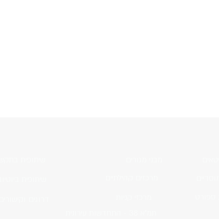
טאים
מבני מגורים
שיתופית בתקש
מרכזים קהילתיים
וסדיים
שיתופית ביוטיוב
 ספורט
מרכזי קניות
דרוגים וקישורים
תמ"א 38 - התחדשות עירונית