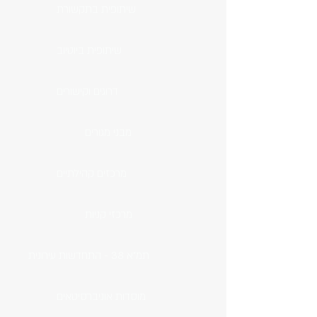
שיתופית בתקשורת
שיתופית ביוטיוב
דרוגים וקישורים
מבני מגורים
מרכזים קהילתיים
מרכזי קניות
תמ"א 38 - התחדשות עירונית
מוסדות אוניברסיטאים