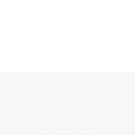
טאים
מבני מגורים
שיתופית בתקש
מרכזים קהילתיים
וסדיים
שיתופית ביוטיוב
 ספורט
מרכזי קניות
דרוגים וקישורים
תמ"א 38 - התחדשות עירונית