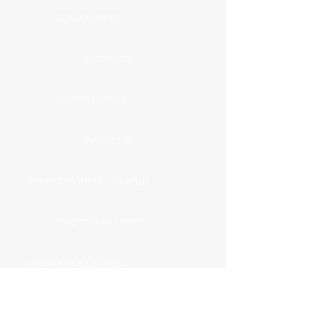
דרוגים וקישורים
מבני מגורים
מרכזים קהילתיים
מרכזי קניות
תמ"א 38 - התחדשות עירונית
מוסדות אוניברסיטאים
מבנים ציבוריים ומוסדיים
בתי ספר ואולמות ספורט