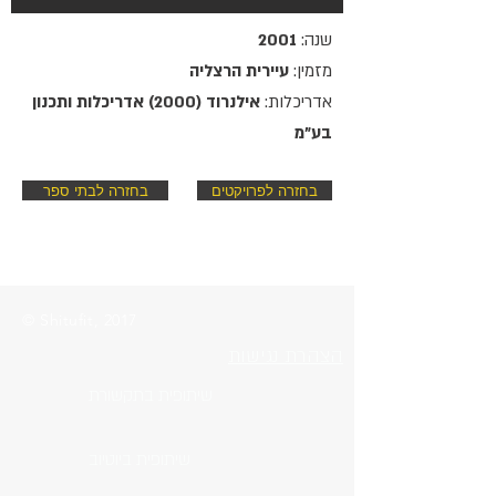
שנה:
2001
מזמין:
עיירית הרצליה
אדריכלות:
אילנרוד (2000) אדריכלות ותכנון
בע"מ
בחזרה לפרויקטים
בחזרה לבתי ספר
© Shitufit, 2017
הצהרת נגישות
שיתופית בתקשורת
שיתופית ביוטיוב