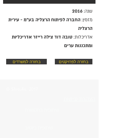
שנה:
2016
מזמין:
החברה לפיתוח הרצליה בע"מ - עירית
הרצליה
אדריכלות:
טובה דוד צילה רייזר אדריכליות
ומתכננות ערים
בחזרה לפרויקטים
בחזרה למשרדים
© Shitufit, 2017
הצהרת נגישות
שיתופית בתקשורת
שיתופית ביוטיוב