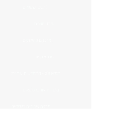
דרוגים וקישורים
מבני מגורים
מרכזים קהילתיים
מרכזי קניות
תמ"א 38 - התחדשות עירונית
מוסדות אוניברסיטאים
מבנים ציבוריים ומוסדיים
בתי ספר ואולמות ספורט